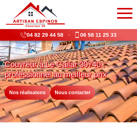
04 82 29 44 58
06 58 11 25 33
-
Couvreur à Le Cailar 30740 :
professionnel au meilleur prix
Nos réalisatons
Nous contacter