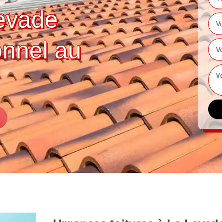
evade
onnel au