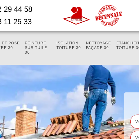
2 29 44 58
8 11 25 33
 ET POSE
PEINTURE
ISOLATION
NETTOYAGE
ETANCHÉI
ÈRE 30
SUR TUILE
TOITURE 30
FAÇADE 30
TOITURE 3
30