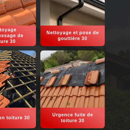
toyage
Nettoyage et pose de
ssage de
gouttière 30
ture 30
Urgence fuite de
on toiture 30
toiture 30