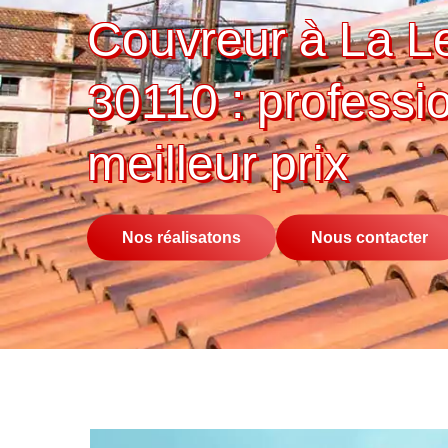
Couvreur à La L
30110 : professi
meilleur prix
Nos réalisatons
Nous contacter