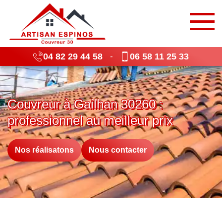
04 82 29 44 58
06 58 11 25 33
-
Couvreur à Gailhan 30260 :
professionnel au meilleur prix
Nos réalisatons
Nous contacter