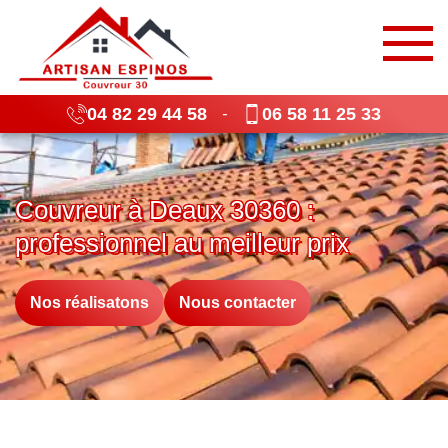
04 82 29 44 58
06 58 11 25 33
-
Couvreur à Deaux 30360 :
professionnel au meilleur prix
Nos réalisatons
Nous contacter