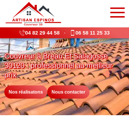
04 82 29 44 58
06 58 11 25 33
-
Couvreur à Breau Et Salagosse
30120 : professionnel au meilleur
prix
Nos réalisatons
Nous contacter